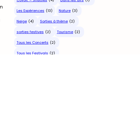
on
Les Expériences
(13)
Nature
(3)
a
Neige
(4)
Sorties à thème
(2)
sorties festives
(2)
Tourisme
(2)
Tous les Concerts
(2)
Tous les Festivals
(2)
Toute la Culture
(1)
Tous les articles