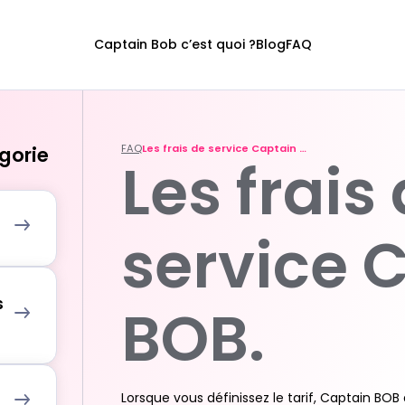
Captain Bob c’est quoi ?
Blog
FAQ
FAQ
Les frais de service Captain BOB.
égorie
Les frais
service 
s
BOB.
Lorsque vous définissez le tarif, Captain BOB 