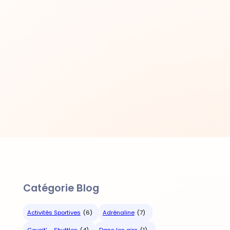
Catégorie Blog
Activités Sportives
(6)
Adrénaline
(7)
Covoit' – Shuttles
(4)
Dans les airs
(1)