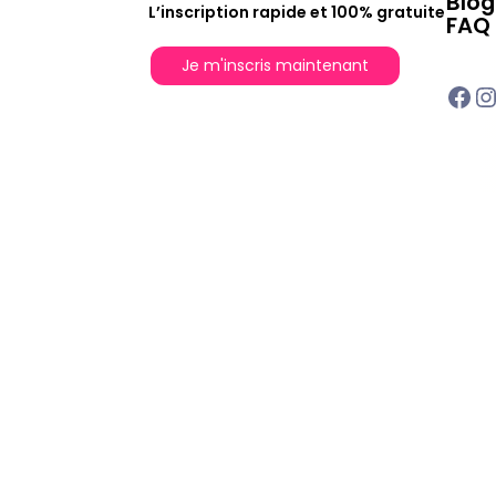
Blog
L’inscription rapide et 100% gratuite
FAQ
Je m'inscris maintenant
Facebook
Instagr
Captain Bob® - Tous droits réservés