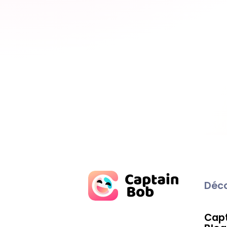
Déco
Capt