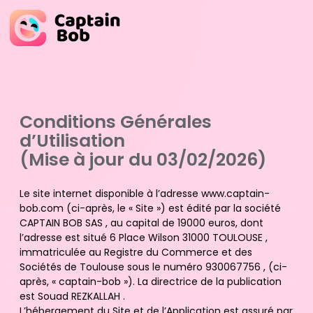
Skip
to
content
Conditions Générales
d’Utilisation
(Mise à jour du 03/02/2026)
Le site internet disponible à l’adresse www.captain-
bob.com (ci-après, le « Site ») est édité par la société
CAPTAIN BOB SAS , au capital de 19000 euros, dont
l’adresse est situé 6 Place Wilson 31000 TOULOUSE ,
immatriculée au Registre du Commerce et des
Sociétés de Toulouse sous le numéro 930067756 , (ci-
après, « captain-bob »). La directrice de la publication
est Souad REZKALLAH .
L’hébergement du Site et de l’Application est assuré par