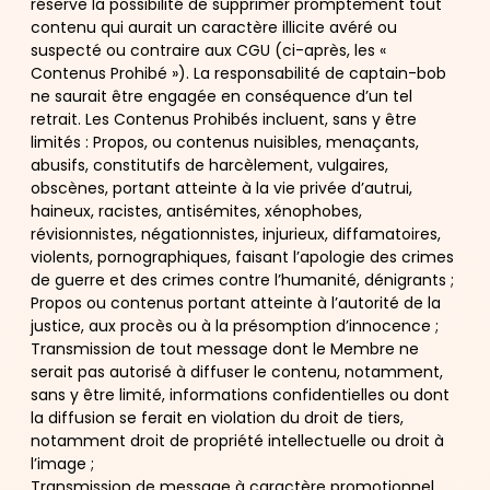
réserve la possibilité de supprimer promptement tout
contenu qui aurait un caractère illicite avéré ou
suspecté ou contraire aux CGU (ci-après, les «
Contenus Prohibé »). La responsabilité de captain-bob
ne saurait être engagée en conséquence d’un tel
retrait. Les Contenus Prohibés incluent, sans y être
limités : Propos, ou contenus nuisibles, menaçants,
abusifs, constitutifs de harcèlement, vulgaires,
obscènes, portant atteinte à la vie privée d’autrui,
haineux, racistes, antisémites, xénophobes,
révisionnistes, négationnistes, injurieux, diffamatoires,
violents, pornographiques, faisant l’apologie des crimes
de guerre et des crimes contre l’humanité, dénigrants ;
Propos ou contenus portant atteinte à l’autorité de la
justice, aux procès ou à la présomption d’innocence ;
Transmission de tout message dont le Membre ne
serait pas autorisé à diffuser le contenu, notamment,
sans y être limité, informations confidentielles ou dont
la diffusion se ferait en violation du droit de tiers,
notamment droit de propriété intellectuelle ou droit à
l’image ;
Transmission de message à caractère promotionnel