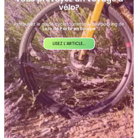
vélo?
Retrouvez le guide cyclotourisme & bikepacking de
Loïc de Partir en Europe
LISEZ L’ARTICLE…