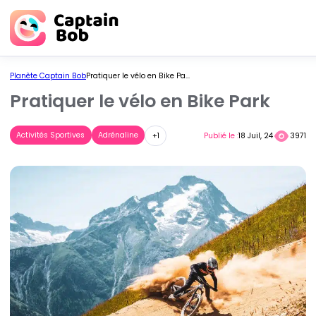
Skip
to
content
Planète Captain Bob
Pratiquer le vélo en Bike Park
Pratiquer le vélo en Bike Park
Activités Sportives
Adrénaline
Publié le :
18 Juil, 24
3971
+1